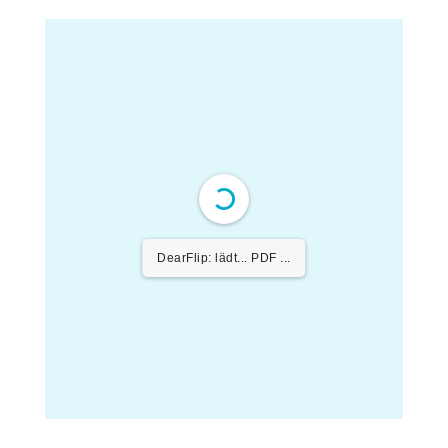
DearFlip: lädt... PDF
74% ...