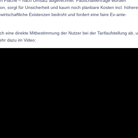
nach Fläche – nach Umsatz abgerechnet. Pauschalverträge wurden
ion, sorgt für Unsicherheit und kaum noch planbare Kosten incl. höhere
“ wirtschaftliche Existenzen bedroht und fordert eine faire Ex-ante-
h eine direkte Mitbestimmung der Nutzer bei der Tarifaufstellung ab, 
ehr dazu im Video: