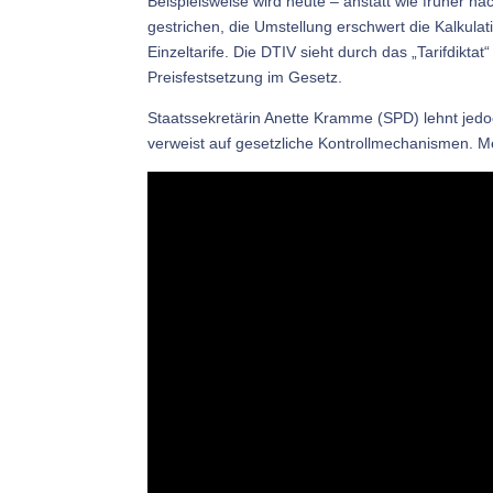
Beispielsweise wird heute – anstatt wie früher 
gestrichen, die Umstellung erschwert die Kalkulat
Einzeltarife. Die DTIV sieht durch das „Tarifdiktat
Preisfestsetzung im Gesetz.
Staatssekretärin Anette Kramme (SPD) lehnt jedoc
verweist auf gesetzliche Kontrollmechanismen. M