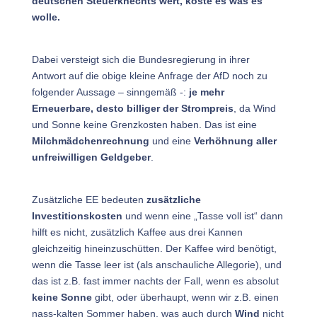
deutschen Steuerknechts wert, koste es was es
wolle.
Dabei versteigt sich die Bundesregierung in ihrer
Antwort auf die obige kleine Anfrage der AfD noch zu
folgender Aussage – sinngemäß -:
je mehr
Erneuerbare, desto billiger der Strompreis
, da Wind
und Sonne keine Grenzkosten haben. Das ist eine
Milchmädchenrechnung
und eine
Verhöhnung aller
unfreiwilligen Geldgeber
.
Zusätzliche EE bedeuten
zusätzliche
Investitionskosten
und wenn eine „Tasse voll ist“ dann
hilft es nicht, zusätzlich Kaffee aus drei Kannen
gleichzeitig hineinzuschütten. Der Kaffee wird benötigt,
wenn die Tasse leer ist (als anschauliche Allegorie), und
das ist z.B. fast immer nachts der Fall, wenn es absolut
keine Sonne
gibt, oder überhaupt, wenn wir z.B. einen
nass-kalten Sommer haben, was auch durch
Wind
nicht