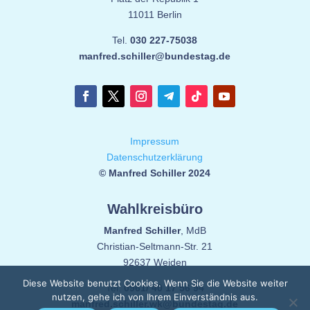
11011 Berlin
Tel.
030 227-75038
manfred.schiller@bundestag.de
Impressum
Datenschutzerklärung
© Manfred Schiller 2024
Wahlkreisbüro
Manfred Schiller
, MdB
Christian-Seltmann-Str. 21
92637 Weiden
Diese Website benutzt Cookies. Wenn Sie die Website weiter
Tel.
0961/ 40 17 56 94
nutzen, gehe ich von Ihrem Einverständnis aus.
manfred.schiller.wk@bundestag.de