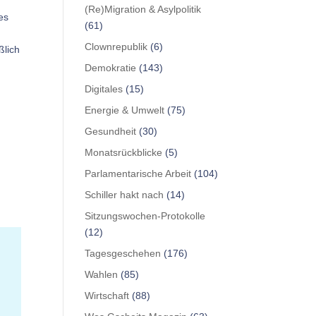
(Re)Migration & Asylpolitik
es
(61)
Clownrepublik
(6)
ßlich
Demokratie
(143)
Digitales
(15)
Energie & Umwelt
(75)
Gesundheit
(30)
d
Monatsrückblicke
(5)
Parlamentarische Arbeit
(104)
Schiller hakt nach
(14)
Sitzungswochen-Protokolle
(12)
Tagesgeschehen
(176)
Wahlen
(85)
Wirtschaft
(88)