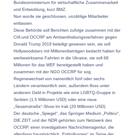
Bundesministerium für wirtschaftliche Zusammenarbeit
und Entwicklung, kurz BMZ.
Nun wurde sie geschlossen, unzählige Mitarbeiter
entlassen.
Diese Behörde soll Berichten zufolge zusammen mit der
CIA und OCCRP am Amtsenthebungsverfahren gegen
Donald Trump 2019 beteiligt gewesen sein, sie soll
Hollywoodstars mit Millionenbeträgen bedacht haben für
werbewirksame Fahrten in die Ukraine, sie soll 68
Millionen für das WEF bereitgestellt haben und
zusammen mit der NGO OCCRP für sog.
Regimewechsel von namentlich fünf oder sechs
Ländern verantwortlich sein, außerdem floss unter
anderem Geld in Projekte wie eine LGBTQ-Gruppe in
Serbien (1,5 Millionen USD) oder eine neue
„Sesamstraße“-Show im Irak (20 Millionen USD).
Der deutsche „Spiegel“, das Springer-Medium „Politico“,
DIE ZEIT und der NDR gehörten zum Netzwerk des
OCCRP, einer investigativen Nachrichtenagentur, die
allerdings hauptsächlich „Enthüllungen“ im Sinne der