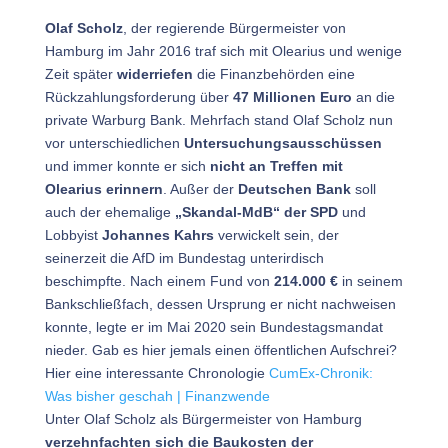
Olaf Scholz
, der regierende Bürgermeister von
Hamburg im Jahr 2016 traf sich mit Olearius und wenige
Zeit später
widerriefen
die Finanzbehörden eine
Rückzahlungsforderung über
47 Millionen Euro
an die
private Warburg Bank. Mehrfach stand Olaf Scholz nun
vor unterschiedlichen
Untersuchungsausschüssen
und immer konnte er sich
nicht an Treffen mit
Olearius erinnern
. Außer der
Deutschen Bank
soll
auch der ehemalige
„Skandal-MdB“ der SPD
und
Lobbyist
Johannes Kahrs
verwickelt sein, der
seinerzeit die AfD im Bundestag unterirdisch
beschimpfte. Nach einem Fund von
214.000 €
in seinem
Bankschließfach, dessen Ursprung er nicht nachweisen
konnte, legte er im Mai 2020 sein Bundestagsmandat
nieder. Gab es hier jemals einen öffentlichen Aufschrei?
Hier eine interessante Chronologie
CumEx-Chronik:
Was bisher geschah | Finanzwende
Unter Olaf Scholz als Bürgermeister von Hamburg
verzehnfachten sich die Baukosten der