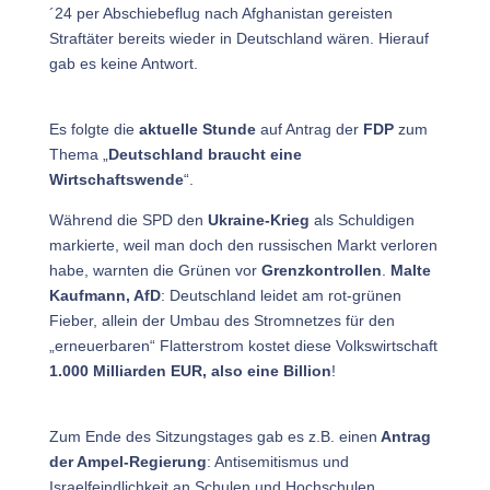
´24 per Abschiebeflug nach Afghanistan gereisten
Straftäter bereits wieder in Deutschland wären. Hierauf
gab es keine Antwort.
Es folgte die
aktuelle Stunde
auf Antrag der
FDP
zum
Thema „
Deutschland braucht eine
Wirtschaftswende
“.
Während die SPD den
Ukraine-Krieg
als Schuldigen
markierte, weil man doch den russischen Markt verloren
habe, warnten die Grünen vor
Grenzkontrollen
.
Malte
Kaufmann, AfD
: Deutschland leidet am rot-grünen
Fieber, allein der Umbau des Stromnetzes für den
„erneuerbaren“ Flatterstrom kostet diese Volkswirtschaft
1.000 Milliarden EUR, also eine Billion
!
Zum Ende des Sitzungstages gab es z.B. einen
Antrag
der Ampel-Regierung
: Antisemitismus und
Israelfeindlichkeit an Schulen und Hochschulen