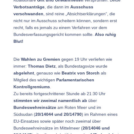
Verbotsanträge
, die dann im
Ausschuss
verschwanden
, sind reine „Absichtserklärungen“, die
nicht nur im Ausschuss scheitern können, sondern erst
recht, falls es jemals zu einem Verfahren vor dem
Bundesverfassungsgericht kommen sollte.
Also ruhig
Blut!
Die
Wahlen zu Gremien
gegen 19 Uhr verliefen wie
immer:
Thomas Dietz
, als Bundestagsvize wurde
abgelehnt
, genauso wie
Beatrix von Storch
als
Mitglied des wichtigen
Parlamentarischen
Kontrollgremiums
.
Zu bereits fortgeschrittener Stunde ab 21:30 Uhr
stimmten wir zweimal namentlich ab
über
Bundeswehreinsätze
am Roten Meer und im
Südsudan (
20/14044 und 20/14790
) im Rahmen eines
EU-Einsatzes sowie später noch zweimal über
Bundeswehreinsätze im Mittelmeer (
20/14046 und