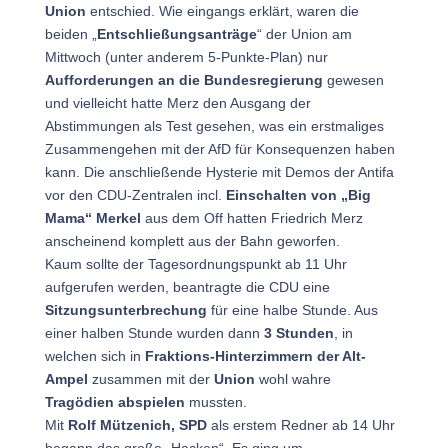
Union
entschied. Wie eingangs erklärt, waren die
beiden „
Entschließungsanträge
“ der Union am
Mittwoch (unter anderem 5-Punkte-Plan) nur
Aufforderungen an die Bundesregierung
gewesen
und vielleicht hatte Merz den Ausgang der
Abstimmungen als Test gesehen, was ein erstmaliges
Zusammengehen mit der AfD für Konsequenzen haben
kann. Die anschließende Hysterie mit Demos der Antifa
vor den CDU-Zentralen incl.
Einschalten von „Big
Mama“ Merkel
aus dem Off hatten Friedrich Merz
anscheinend komplett aus der Bahn geworfen.
Kaum sollte der Tagesordnungspunkt ab 11 Uhr
aufgerufen werden, beantragte die CDU eine
Sitzungsunterbrechung
für eine halbe Stunde. Aus
einer halben Stunde wurden dann
3 Stunden
, in
welchen sich in
Fraktions-Hinterzimmern der Alt-
Ampel
zusammen mit der
Union
wohl wahre
Tragödien abspielen
mussten.
Mit
Rolf Mützenich, SPD
als erstem Redner ab 14 Uhr
begann das große „Hacken“. Es ging um