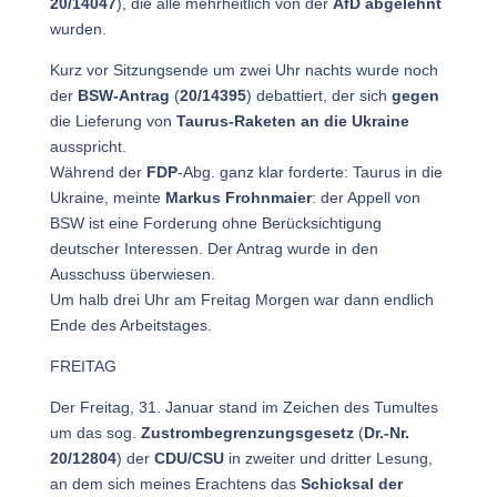
20/14047
), die alle mehrheitlich von der
AfD abgelehnt
wurden.
Kurz vor Sitzungsende um zwei Uhr nachts wurde noch
der
BSW-Antrag
(
20/14395
) debattiert, der sich
gegen
die Lieferung von
Taurus-Raketen an die Ukraine
ausspricht.
Während der
FDP
-Abg. ganz klar forderte: Taurus in die
Ukraine, meinte
Markus Frohnmaier
: der Appell von
BSW ist eine Forderung ohne Berücksichtigung
deutscher Interessen. Der Antrag wurde in den
Ausschuss überwiesen.
Um halb drei Uhr am Freitag Morgen war dann endlich
Ende des Arbeitstages.
FREITAG
Der Freitag, 31. Januar stand im Zeichen des Tumultes
um das sog.
Zustrombegrenzungsgesetz
(
Dr.-Nr.
20/12804
) der
CDU/CSU
in zweiter und dritter Lesung,
an dem sich meines Erachtens das
Schicksal der