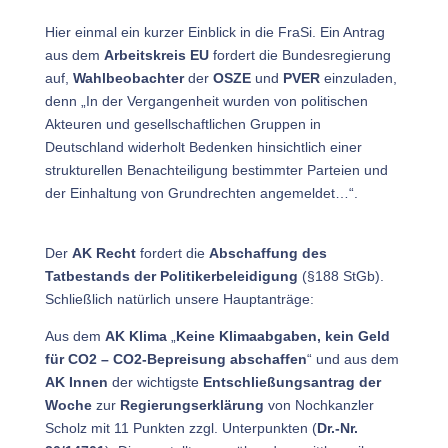
Hier einmal ein kurzer Einblick in die FraSi. Ein Antrag
aus dem
Arbeitskreis EU
fordert die Bundesregierung
auf,
Wahlbeobachter
der
OSZE
und
PVER
einzuladen,
denn „In der Vergangenheit wurden von politischen
Akteuren und gesellschaftlichen Gruppen in
Deutschland widerholt Bedenken hinsichtlich einer
strukturellen Benachteiligung bestimmter Parteien und
der Einhaltung von Grundrechten angemeldet…“.
Der
AK Recht
fordert die
Abschaffung des
Tatbestands der Politikerbeleidigung
(§188 StGb).
Schließlich natürlich unsere Hauptanträge:
Aus dem
AK Klima
„
Keine Klimaabgaben, kein Geld
für CO2 – CO2-Bepreisung abschaffen
“ und aus dem
AK Innen
der wichtigste
Entschließungsantrag der
Woche
zur
Regierungserklärung
von Nochkanzler
Scholz mit 11 Punkten zzgl. Unterpunkten (
Dr.-Nr.