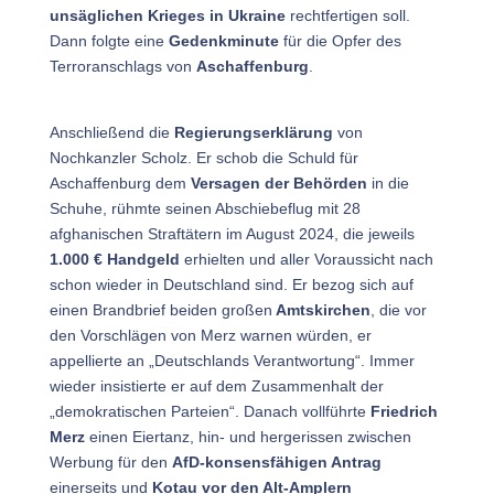
unsäglichen Krieges in Ukraine
rechtfertigen soll.
Dann folgte eine
Gedenkminute
für die Opfer des
Terroranschlags von
Aschaffenburg
.
Anschließend die
Regierungserklärung
von
Nochkanzler Scholz. Er schob die Schuld für
Aschaffenburg dem
Versagen der Behörden
in die
Schuhe, rühmte seinen Abschiebeflug mit 28
afghanischen Straftätern im August 2024, die jeweils
1.000 € Handgeld
erhielten und aller Voraussicht nach
schon wieder in Deutschland sind. Er bezog sich auf
einen Brandbrief beiden großen
Amtskirchen
, die vor
den Vorschlägen von Merz warnen würden, er
appellierte an „Deutschlands Verantwortung“. Immer
wieder insistierte er auf dem Zusammenhalt der
„demokratischen Parteien“. Danach vollführte
Friedrich
Merz
einen Eiertanz, hin- und hergerissen zwischen
Werbung für den
AfD-konsensfähigen Antrag
einerseits und
Kotau vor den Alt-Amplern