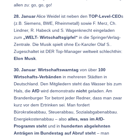
allen zu: go, go, go!
28. Januar
Alice Weidel ist neben den
TOP-Level-CEO
s
(z.B. Siemens, BWE, Rheinmetall) sowie F. Merz, Ch.
Lindner, R. Habeck und S. Wagenknecht eingeladen
zum
„WELT- Wirtschaftsgipfel“
in die SpringerVerlag-
Zentrale. Die Musik spielt ohne Ex-Kanzler Olaf S..
Zugeschaltet ist DER Top-Manager weltweit schlechthin:
Elon Musk
.
30. Januar
:
Wirtschaftswarntag
von über
100
Wirtschafts-Verbänden
in mehreren Städten in
Deutschland. Den Mitgliedern steht das Wasser bis zum
Hals, die
AfD
wird demonstrativ
nicht
geladen. Am
Brandenburger Tor betont jeder Redner, dass man zwar
kurz vor dem Ertrinken sei. Man fordert
Bürokratieabbau, Steuerabbau, Sozialabgabenabbau.
Energiekostenabbau – also
alles, was im AfD-
Programm steht
und in
hunderten abgelehnten
Anträgen im Bundestag auf Abruf steht
– man