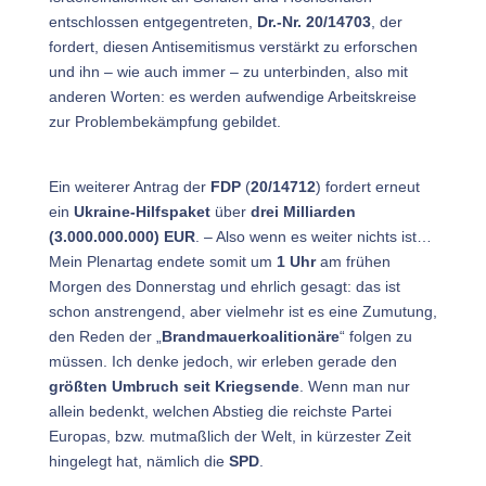
entschlossen entgegentreten,
Dr.-Nr. 20/14703
, der
fordert, diesen Antisemitismus verstärkt zu erforschen
und ihn – wie auch immer – zu unterbinden, also mit
anderen Worten: es werden aufwendige Arbeitskreise
zur Problembekämpfung gebildet.
Ein weiterer Antrag der
FDP
(
20/14712
) fordert erneut
ein
Ukraine-Hilfspaket
über
drei Milliarden
(3.000.000.000) EUR
. – Also wenn es weiter nichts ist…
Mein Plenartag endete somit um
1 Uhr
am frühen
Morgen des Donnerstag und ehrlich gesagt: das ist
schon anstrengend, aber vielmehr ist es eine Zumutung,
den Reden der „
Brandmauerkoalitionäre
“ folgen zu
müssen. Ich denke jedoch, wir erleben gerade den
größten Umbruch seit Kriegsende
. Wenn man nur
allein bedenkt, welchen Abstieg die reichste Partei
Europas, bzw. mutmaßlich der Welt, in kürzester Zeit
hingelegt hat, nämlich die
SPD
.