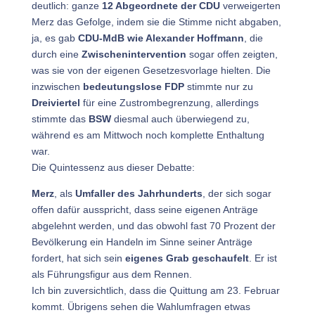
deutlich: ganze
12 Abgeordnete der CDU
verweigerten
Merz das Gefolge, indem sie die Stimme nicht abgaben,
ja, es gab
CDU-MdB wie Alexander Hoffmann
, die
durch eine
Zwischenintervention
sogar offen zeigten,
was sie von der eigenen Gesetzesvorlage hielten. Die
inzwischen
bedeutungslose FDP
stimmte nur zu
Dreiviertel
für eine Zustrombegrenzung, allerdings
stimmte das
BSW
diesmal auch überwiegend zu,
während es am Mittwoch noch komplette Enthaltung
war.
Die Quintessenz aus dieser Debatte:
Merz
, als
Umfaller des Jahrhunderts
, der sich sogar
offen dafür ausspricht, dass seine eigenen Anträge
abgelehnt werden, und das obwohl fast 70 Prozent der
Bevölkerung ein Handeln im Sinne seiner Anträge
fordert, hat sich sein
eigenes Grab geschaufelt
. Er ist
als Führungsfigur aus dem Rennen.
Ich bin zuversichtlich, dass die Quittung am 23. Februar
kommt. Übrigens sehen die Wahlumfragen etwas