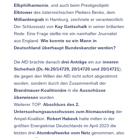
Elbphilharmonie
, und auch beim Prestigeobjekt
Elbtower
des österreichischen Pleitiers Benko, dem
Milliardengrab
in Hamburg, zeichnete er verantwortlich.
Der Schlusssatz von
Kay Gottschalk
in seiner brillanten
Rede: Eine Frage stellte mir ein namhafter Journalist
aus England:
Wie konnte so ein Mann in
Deutschland überhaupt Bundeskanzler werden?
Die AfD brachte danach
drei Anträge
ein zur
inneren
Sicherheit (Dr.-Nr.20/14729, 20/14720 und 20/14721
),
die gegen den Willen der AfD nicht sofort abgestimmt
wurden, sondern durch den Zusammenhalt der
Brandmauer-Koalitionäre
in die
Ausschüsse
überwiesen
wurden.
Weiterer TOP:
Abschluss des 2.
Untersuchungsausschusses zum Atomausstieg
der
Ampel-Koalition.
Robert Habeck
hatte mitten in der
größten Energiekrise Deutschlands im April 2023 die
letzten drei
Atomkraftwerke vom Netz
genommen, also