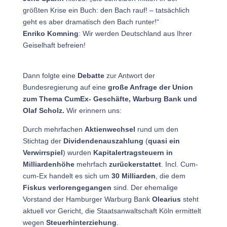
größten Krise ein Buch: den Bach rauf! – tatsächlich
geht es aber dramatisch den Bach runter!“
Enriko Komning
: Wir werden Deutschland aus Ihrer
Geiselhaft befreien!
Dann folgte eine
Debatte
zur Antwort der
Bundesregierung auf eine
große Anfrage der Union
zum Thema CumEx- Geschäfte, Warburg Bank und
Olaf Scholz.
Wir erinnern uns:
Durch mehrfachen
Aktienwechsel
rund um den
Stichtag der
Dividendenauszahlung
(
quasi ein
Verwirrspiel
) wurden
Kapitalertragsteuern in
Milliardenhöhe
mehrfach
zurückerstattet
. Incl. Cum-
cum-Ex handelt es sich um
30 Milliarden
, die dem
Fiskus verlorengegangen
sind. Der ehemalige
Vorstand der Hamburger Warburg Bank
Olearius
steht
aktuell vor Gericht, die Staatsanwaltschaft Köln ermittelt
wegen
Steuerhinterziehung
.