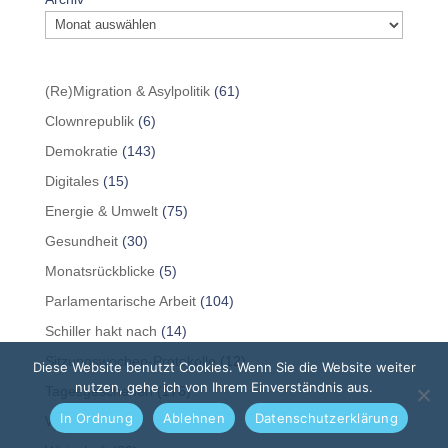
(Re)Migration & Asylpolitik
(61)
Clownrepublik
(6)
Demokratie
(143)
Digitales
(15)
Energie & Umwelt
(75)
Gesundheit
(30)
Monatsrückblicke
(5)
Parlamentarische Arbeit
(104)
Schiller hakt nach
(14)
Sitzungswochen-Protokolle
(12)
Diese Website benutzt Cookies. Wenn Sie die Website weiter
nutzen, gehe ich von Ihrem Einverständnis aus.
Tagesgeschehen
(176)
In Ordnung
Ablehnen
Datenschutzerklärung
Wahlen
(85)