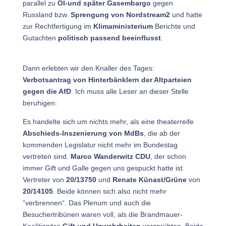
parallel zu
Öl-und später Gasembargo
gegen
Russland bzw.
Sprengung von Nordstream2
und hatte
zur Rechtfertigung im
Klimaministerium
Berichte und
Gutachten
politisch passend beeinflusst
.
Dann erlebten wir den Knaller des Tages:
Verbotsantrag von Hinterbänklern der Altparteien
gegen die AfD
. Ich muss alle Leser an dieser Stelle
beruhigen:
Es handelte sich um nichts mehr, als eine theaterreife
Abschieds-Inszenierung von MdBs
, die ab der
kommenden Legislatur nicht mehr im Bundestag
vertreten sind.
Marco Wanderwitz CDU
, der schon
immer Gift und Galle gegen uns gespuckt hatte ist
Vertreter von
20/13750
und
Renate Künast/Grüne
von
20/14105
. Beide können sich also nicht mehr
“verbrennen“. Das Plenum und auch die
Besuchertribünen waren voll, als die Brandmauer-
Koalitionäre
Gift und Unwahrheiten
versprühten. Beide