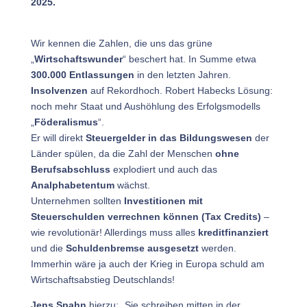
2025.
Wir kennen die Zahlen, die uns das grüne
„
Wirtschaftswunder
“ beschert hat. In Summe etwa
300.000 Entlassungen
in den letzten Jahren.
Insolvenzen
auf Rekordhoch. Robert Habecks Lösung:
noch mehr Staat und Aushöhlung des Erfolgsmodells
„
Föderalismus
“.
Er will direkt
Steuergelder in das Bildungswesen
der
Länder spülen, da die Zahl der Menschen
ohne
Berufsabschluss
explodiert und auch das
Analphabetentum
wächst.
Unternehmen sollten
Investitionen mit
Steuerschulden verrechnen können (Tax Credits)
–
wie revolutionär! Allerdings muss alles
kreditfinanziert
und die
Schuldenbremse ausgesetzt
werden.
Immerhin wäre ja auch der Krieg in Europa schuld am
Wirtschaftsabstieg Deutschlands!
Jens Spahn
hierzu: „Sie schreiben mitten in der