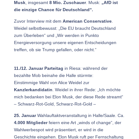
Musk
, insgesamt
8 Mio. Zuschauer
. Musk:
„AfD ist
die einzige Chance für Deutschland“.
Zuvor Interview mit dem
American Conservative
.
Weidel selbstbewusst: „Die EU braucht Deutschland
zum Überleben“ und „Wir werden in Punkto
Energieversorgung unsere eigenen Entscheidungen
treffen, ob sie Trump gefallen, oder nicht.“
11./12. Januar
Parteitag
in Riesa: während der
bezahlte Mob beinahe die Halle stürmte:
Einstimmige Wahl von Alice Weidel zur
Kanzlerkandidatin
. Weidel in ihrer Rede: „Ich möchte
mich bedanken bei Elon Musk, der diese Rede streamt“
– Schwarz-Rot-Gold, Schwarz-Rot-Gold –
25. Januar
Wahlauftaktveranstaltung in Halle/Saale. Ca.
4.000 Mitglieder
feiern eine Art „winds of change“, der
Wahlwerbespot wird präsentiert, er wird in die
Geschichte eingehen. Elon Musk ruft per Fernschaltung