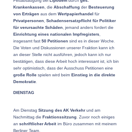
Fettabsaugung bei
Lipödem
durch
ges.
Krankenkassen
, die
Abschaffung
der
Besteuerung
von Erträgen
aus dem
Wertpapierhandel
für
Privatpersonen
,
Schadensersatzpflicht für Politiker
für verursachte Schäden
, jemand anders fordert die
Einrichtung eines nationalen Impfregisters
,
insgesamt fast
50 Petitionen
sind es in dieser Woche.
Die Voten und Diskussionen unserer Fraktion kann ich
an dieser Stelle nicht ausführen, jedoch kann ich nur
bestätigen, dass diese Arbeit hoch interessant ist, ich bin
sehr optimistisch, dass der Ausschuss Petitionen eine
große Rolle
spielen wird beim
Einstieg in die direkte
Demokratie
.
DIENSTAG
Am Dienstag
Sitzung des AK Verkehr
und am
Nachmittag die
Fraktionssitzung
. Zuvor noch einiges
an
schriftlicher Arbeit
im Büro zusammen mit meinem
Berliner Team.