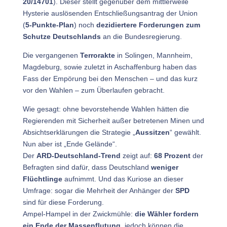
20/14701
). Dieser stellt gegenüber dem mittlerweile
Hysterie auslösenden Entschließungsantrag der Union
(
5-Punkte-Plan
) noch
dezidiertere Forderungen zum
Schutze Deutschlands
an die Bundesregierung.
Die vergangenen
Terrorakte
in Solingen, Mannheim,
Magdeburg, sowie zuletzt in Aschaffenburg haben das
Fass der Empörung bei den Menschen – und das kurz
vor den Wahlen – zum Überlaufen gebracht.
Wie gesagt: ohne bevorstehende Wahlen hätten die
Regierenden mit Sicherheit außer betretenen Minen und
Absichtserklärungen die Strategie „
Aussitzen
“ gewählt.
Nun aber ist „Ende Gelände“.
Der
ARD-Deutschland-Trend
zeigt auf:
68 Prozent
der
Befragten sind dafür, dass Deutschland
weniger
Flüchtlinge
aufnimmt. Und das Kuriose an dieser
Umfrage: sogar die Mehrheit der Anhänger der
SPD
sind für diese Forderung.
Ampel-Hampel in der Zwickmühle:
die Wähler fordern
ein Ende der Massenflutung
, jedoch können die