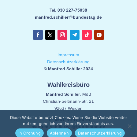
Tel.
030 227-75038
manfred.schiller@bundestag.de
Impressum
Datenschutzerklärung
© Manfred Schiller 2024
Wahlkreisbüro
Manfred Schiller
, MdB
Christian-Seltmann-Str. 21
92637 Weiden
Diese Website benutzt Cookies. Wenn Sie die Website weiter
Tel.
0961/ 40 17 56 94
nutzen, gehe ich von Ihrem Einverständnis aus.
manfred.schiller.wk@bundestag.de
In Ordnung
Ablehnen
Datenschutzerklärung