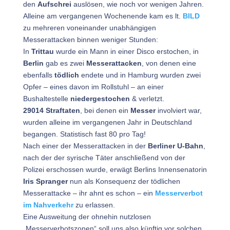
den
Aufschrei
auslösen, wie noch vor wenigen Jahren.
Alleine am vergangenen Wochenende kam es lt.
BILD
zu mehreren voneinander unabhängigen
Messerattacken binnen weniger Stunden:
In
Trittau
wurde ein Mann in einer Disco erstochen, in
Berlin
gab es zwei
Messerattacken
, von denen eine
ebenfalls
tödlich
endete und in Hamburg wurden zwei
Opfer – eines davon im Rollstuhl – an einer
Bushaltestelle
niedergestochen
& verletzt.
29014 Straftaten
, bei denen ein
Messer
involviert war,
wurden alleine im vergangenen Jahr in Deutschland
begangen. Statistisch fast 80 pro Tag!
Nach einer der Messerattacken in der
Berliner U-Bahn
,
nach der der syrische Täter anschließend von der
Polizei erschossen wurde, erwägt Berlins Innensenatorin
Iris Spranger
nun als Konsequenz der tödlichen
Messerattacke – ihr ahnt es schon – ein
Messerverbot
im Nahverkehr
zu erlassen.
Eine Ausweitung der ohnehin nutzlosen
„Messerverbotszonen“ soll uns also künftig vor solchen