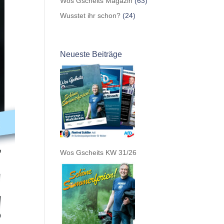
Wos Gscheits Magazin
(63)
Wusstet ihr schon?
(24)
Neueste Beiträge
Wos Gscheits KW 31/26