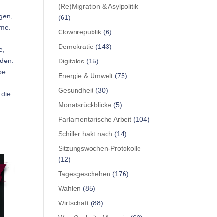
(Re)Migration & Asylpolitik
igen,
(61)
äme.
Clownrepublik
(6)
Demokratie
(143)
e,
rden.
Digitales
(15)
pe
Energie & Umwelt
(75)
Gesundheit
(30)
 die
Monatsrückblicke
(5)
Parlamentarische Arbeit
(104)
Schiller hakt nach
(14)
Sitzungswochen-Protokolle
(12)
Tagesgeschehen
(176)
Wahlen
(85)
Wirtschaft
(88)