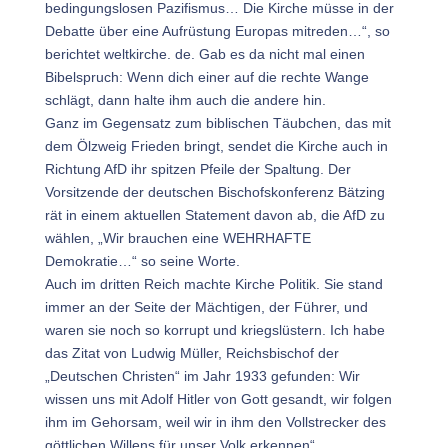
bedingungslosen Pazifismus… Die Kirche müsse in der
Debatte über eine Aufrüstung Europas mitreden…“, so
berichtet weltkirche. de. Gab es da nicht mal einen
Bibelspruch: Wenn dich einer auf die rechte Wange
schlägt, dann halte ihm auch die andere hin.
Ganz im Gegensatz zum biblischen Täubchen, das mit
dem Ölzweig Frieden bringt, sendet die Kirche auch in
Richtung AfD ihr spitzen Pfeile der Spaltung. Der
Vorsitzende der deutschen Bischofskonferenz Bätzing
rät in einem aktuellen Statement davon ab, die AfD zu
wählen, „Wir brauchen eine WEHRHAFTE
Demokratie…“ so seine Worte.
Auch im dritten Reich machte Kirche Politik. Sie stand
immer an der Seite der Mächtigen, der Führer, und
waren sie noch so korrupt und kriegslüstern. Ich habe
das Zitat von Ludwig Müller, Reichsbischof der
„Deutschen Christen“ im Jahr 1933 gefunden: Wir
wissen uns mit Adolf Hitler von Gott gesandt, wir folgen
ihm im Gehorsam, weil wir in ihm den Vollstrecker des
göttlichen Willens für unser Volk erkennen“.