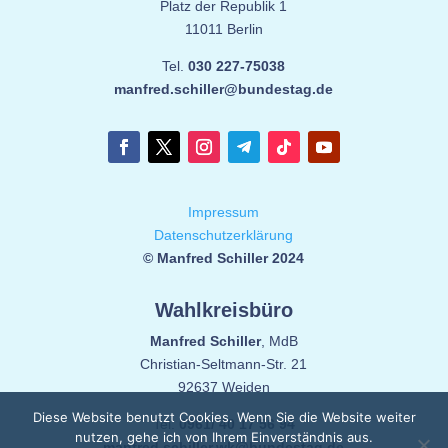
Platz der Republik 1
11011 Berlin
Tel.
030 227-75038
manfred.schiller@bundestag.de
Impressum
Datenschutzerklärung
© Manfred Schiller 2024
Wahlkreisbüro
Manfred Schiller
, MdB
Christian-Seltmann-Str. 21
92637 Weiden
Diese Website benutzt Cookies. Wenn Sie die Website weiter
Tel.
0961/ 40 17 56 94
nutzen, gehe ich von Ihrem Einverständnis aus.
manfred.schiller.wk@bundestag.de