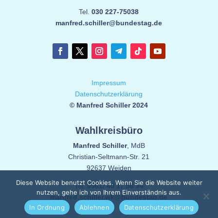
Tel.
030 227-75038
manfred.schiller@bundestag.de
Impressum
Datenschutzerklärung
© Manfred Schiller 2024
Wahlkreisbüro
Manfred Schiller
, MdB
Christian-Seltmann-Str. 21
92637 Weiden
Diese Website benutzt Cookies. Wenn Sie die Website weiter
Tel.
0961/ 40 17 56 94
nutzen, gehe ich von Ihrem Einverständnis aus.
manfred.schiller.wk@bundestag.de
In Ordnung
Ablehnen
Datenschutzerklärung