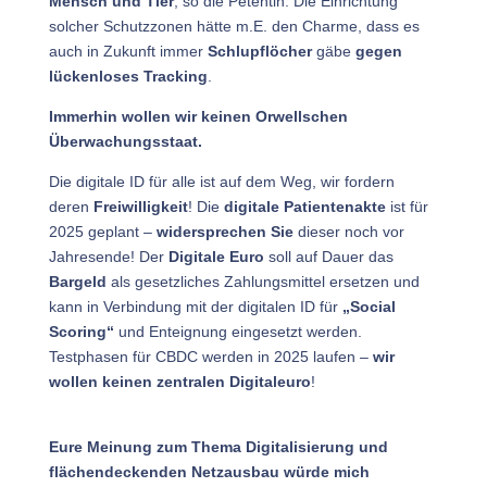
Mensch und Tier
, so die Petentin. Die Einrichtung
solcher Schutzzonen hätte m.E. den Charme, dass es
auch in Zukunft immer
Schlupflöcher
gäbe
gegen
lückenloses Tracking
.
Immerhin wollen wir keinen Orwellschen
Überwachungsstaat.
Die digitale ID für alle ist auf dem Weg, wir fordern
deren
Freiwilligkeit
! Die
digitale Patientenakte
ist für
2025 geplant –
widersprechen Sie
dieser noch vor
Jahresende! Der
Digitale Euro
soll auf Dauer das
Bargeld
als gesetzliches Zahlungsmittel ersetzen und
kann in Verbindung mit der digitalen ID für
„Social
Scoring“
und Enteignung eingesetzt werden.
Testphasen für CBDC werden in 2025 laufen –
wir
wollen keinen zentralen Digitaleuro
!
Eure Meinung zum Thema Digitalisierung und
flächendeckenden Netzausbau würde mich