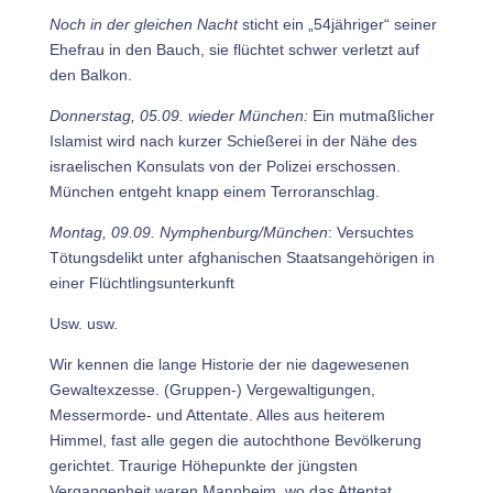
Noch in der gleichen Nacht
sticht ein „54jähriger“ seiner
Ehefrau in den Bauch, sie flüchtet schwer verletzt auf
den Balkon.
Donnerstag, 05.09. wieder München:
Ein mutmaßlicher
Islamist wird nach kurzer Schießerei in der Nähe des
israelischen Konsulats von der Polizei erschossen.
München entgeht knapp einem Terroranschlag.
Montag, 09.09. Nymphenburg/München
: Versuchtes
Tötungsdelikt unter afghanischen Staatsangehörigen in
einer Flüchtlingsunterkunft
Usw. usw.
Wir kennen die lange Historie der nie dagewesenen
Gewaltexzesse. (Gruppen-) Vergewaltigungen,
Messermorde- und Attentate. Alles aus heiterem
Himmel, fast alle gegen die autochthone Bevölkerung
gerichtet. Traurige Höhepunkte der jüngsten
Vergangenheit waren Mannheim, wo das Attentat