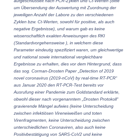
aufgeschlüsselt nach PCR-Zyklen und Ct-Werten (bitte
um Übersendung der Auswertung mit Zuordnung der
jeweiligen Anzahl der Labore zu den verschiedenen
Zyklen bzw. Ct-Werten, sowohl für positive, als auch
negative Ergebnisse), und warum gab es keine
wissenschaftlich exakten Anweisungen des RKI
(Standardvorgehensweise ), in welchem diese
Parameter eindeutig spezifiziert waren, um gleichwertige
und national sowie international vergleichbare
Ergebnisse zu erhalten, dies vor dem Hintergrund, dass
das sog. Corman-Drosten Paper „Detection of 2019
novel coronavirus (2019-nCoV) by real-time RT-PCR“
aus Januar 2020 den RT-PCR-Test bereits vor
Ausrufung einer Pandemie zum Goldstandard erklärte,
obwohl dieser nach vorgenanntem „Drosten Protokoll“
gravierende Mängel aufwies (keine Unterscheidung
zwischen infektiösen Vireneiweißen und toten
Virenfragmenten, keine Unterscheidung zwischen
unterschiedlichen Coronaviren, also auch keine
Positivbestätigung von SARS-CoV2 und keine